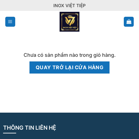
Bỏ
INOX VIỆT TIỆP
qua
nội
dung
Chưa có sản phẩm nào trong giỏ hàng.
QUAY TRỞ LẠI CỬA HÀNG
THÔNG TIN LIÊN HỆ