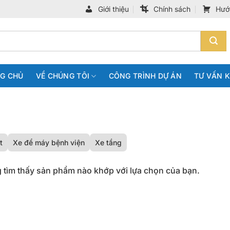
Giới thiệu
Chính sách
Hướ
G CHỦ
VỀ CHÚNG TÔI
CÔNG TRÌNH DỰ ÁN
TƯ VẤN 
t
Xe để máy bệnh viện
Xe tầng
 tìm thấy sản phẩm nào khớp với lựa chọn của bạn.