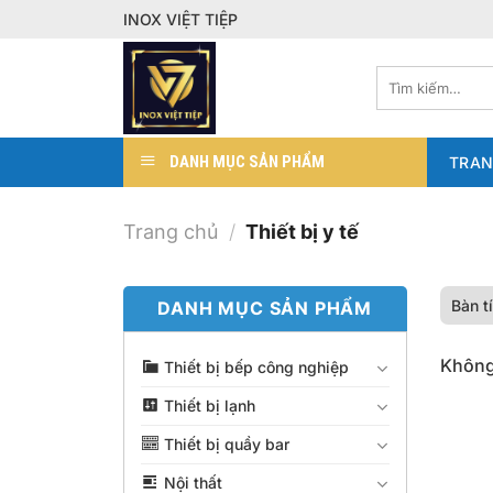
Bỏ
INOX VIỆT TIỆP
qua
nội
Tìm
dung
kiếm:
DANH MỤC SẢN PHẨM
TRAN
Trang chủ
/
Thiết bị y tế
Bàn tí
DANH MỤC SẢN PHẨM
Không
Thiết bị bếp công nghiệp
Thiết bị lạnh
Thiết bị quầy bar
Nội thất