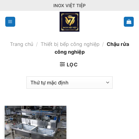
Bỏ
INOX VIỆT TIỆP
qua
nội
dung
Trang chủ
/
Thiết bị bếp công nghiệp
/
Chậu rửa
công nghiệp
LỌC