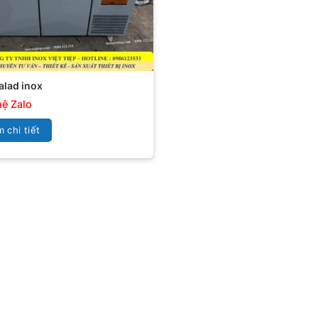
alad inox
hệ Zalo
 chi tiết